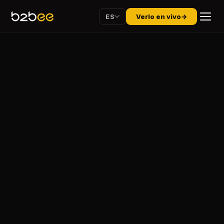
ES
Verlo en vivo
→