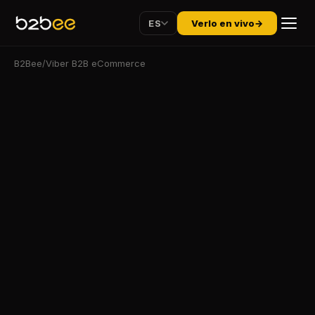
ES
Verlo en vivo
→
B2Bee
/
Viber B2B eCommerce