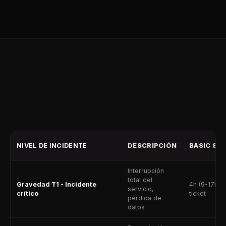
NIVEL DE INCIDENTE
DESCRIPCIÓN
BASIC SLA
Interrupción
total del
Gravedad T1 - Incidente
4h (9-17h),
servicio,
crítico
ticket
pérdida de
datos