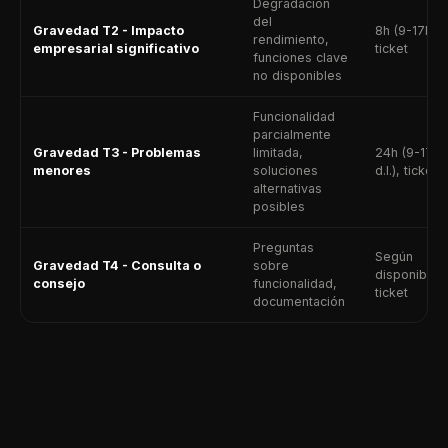
Degradación
del
Gravedad T2 - Impacto
8h (9-17h d.l
rendimiento,
empresarial significativo
ticket
funciones clave
no disponibles
Funcionalidad
parcialmente
Gravedad T3 - Problemas
limitada,
24h (9-17h
menores
soluciones
d.l.), ticket
alternativas
posibles
Preguntas
Según
Gravedad T4 - Consulta o
sobre
disponibilid
consejo
funcionalidad,
ticket
documentación