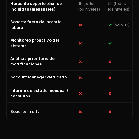
Horas de soporte técnico
1h (todos
5h (todos
incluidas (mensuales)
los niveles)
los niveles)
Soporte fuera del horario
✗
✓
(solo T1)
laboral
Monitoreo proactivo del
✗
✓
sistema
Análisis prioritario de
✗
✗
modificaciones
Account Manager dedicado
✗
✗
Informe de estado mensual /
✗
✗
consultas
✗
✗
Soporte in situ